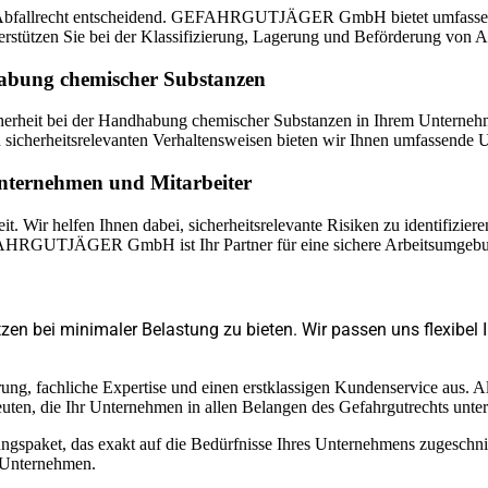
im Abfallrecht entscheidend. GEFAHRGUTJÄGER GmbH bietet umfassende
terstützen Sie bei der Klassifizierung, Lagerung und Beförderung von
dhabung chemischer Substanzen
icherheit bei der Handhabung chemischer Substanzen in Ihrem Unterneh
 in sicherheitsrelevanten Verhaltensweisen bieten wir Ihnen umfassende
 Unternehmen und Mitarbeiter
heit. Wir helfen Ihnen dabei, sicherheitsrelevante Risiken zu identifiz
GEFAHRGUTJÄGER GmbH ist Ihr Partner für eine sichere Arbeitsumgeb
zen bei minimaler Belastung zu bieten. Wir passen uns flexibe
chliche Expertise und einen erstklassigen Kundenservice aus. Als Ih
uten, die Ihr Unternehmen in allen Belangen des Gefahrgutrechts unter
tungspaket, das exakt auf die Bedürfnisse Ihres Unternehmens zugeschnit
 Unternehmen.