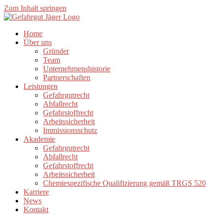
Zum Inhalt springen
Home
Über uns
Gründer
Team
Unternehmenshistorie
Partnerschaften
Leistungen
Gefahrgutrecht
Abfallrecht
Gefahrstoffrecht
Arbeitssicherheit
Immissionsschutz
Akademie
Gefahrgutrecht
Abfallrecht
Gefahrstoffrecht
Arbeitssicherheit
Chemiespezifische Qualifizierung gemäß TRGS 520
Karriere
News
Kontakt